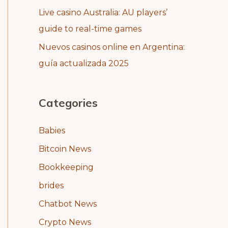
Live casino Australia: AU players’
guide to real-time games
Nuevos casinos online en Argentina:
guía actualizada 2025
Categories
Babies
Bitcoin News
Bookkeeping
brides
Chatbot News
Crypto News