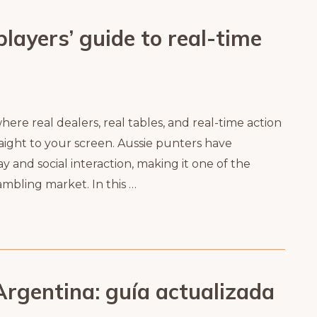
players’ guide to real-time
here real dealers, real tables, and real-time action
raight to your screen. Aussie punters have
 and social interaction, making it one of the
ambling market. In this …
Argentina: guía actualizada