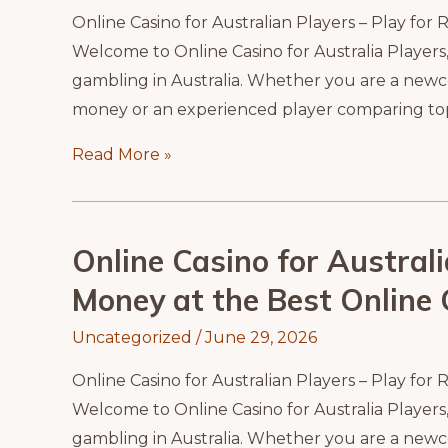
Online Casino for Australian Players – Play for
Welcome to Online Casino for Australia Players, 
gambling in Australia. Whether you are a newco
money or an experienced player comparing top
Online
Read More »
Casino
for
Australian
Online Casino for Australi
Players
Money at the Best Online 
–
Play
Uncategorized
/
June 29, 2026
for
Online Casino for Australian Players – Play for
Real
Welcome to Online Casino for Australia Players, 
Money
gambling in Australia. Whether you are a newco
at