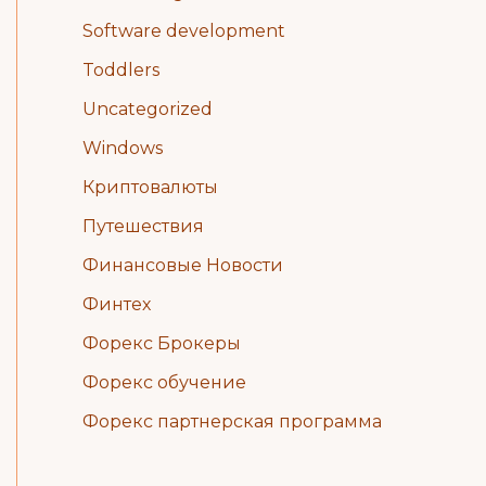
Software development
Toddlers
Uncategorized
Windows
Криптовалюты
Путешествия
Финансовые Новости
Финтех
Форекс Брокеры
Форекс обучение
Форекс партнерская программа