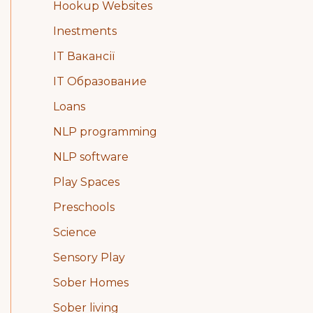
Hookup Websites
Inestments
IT Вакансії
IT Образование
Loans
NLP programming
NLP software
Play Spaces
Preschools
Science
Sensory Play
Sober Homes
Sober living