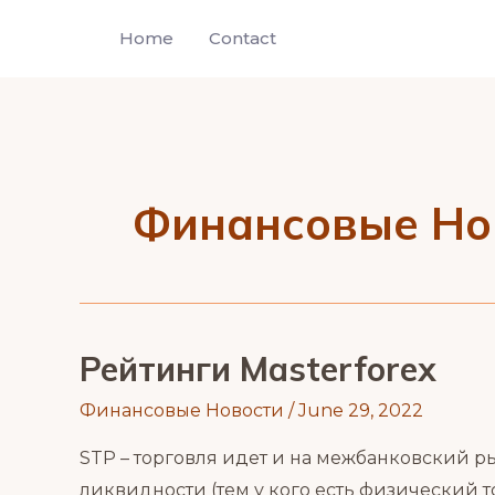
Skip
Home
Contact
to
content
Финансовые Но
Рейтинги Masterforex
Финансовые Новости
/
June 29, 2022
STP – торговля идет и на межбанковский р
ликвидности (тем у кого есть физический т