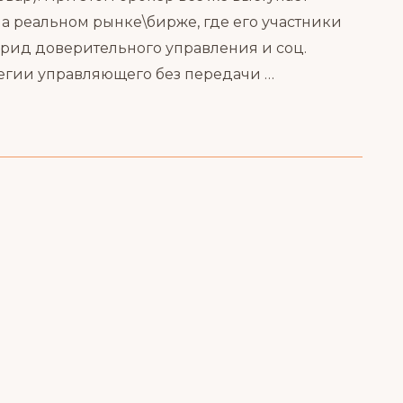
а реальном рынке\бирже, где его участники
брид доверительного управления и соц.
егии управляющего без передачи …