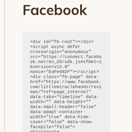
Facebook
<div id="fb-root"></div>

<script async defer 
crossorigin="anonymous" 
src="https://connect.facebo
ok.net/en_US/sdk.js#xfbml=1
&version=v12.0" 
nonce="EoPe6N2F"></script>
<div class="fb-page" data-
href="https://www.facebook.
com/littlemiraclehands/revi
ews/?ref=page_internal" 
data-tabs="timeline" data-
width="" data-height="" 
data-small-header="false" 
data-adapt-container-
width="true" data-hide-
cover="false" data-show-
facepile="false">