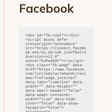
Facebook
<div id="fb-root"></div>

<script async defer 
crossorigin="anonymous" 
src="https://connect.facebo
ok.net/en_US/sdk.js#xfbml=1
&version=v12.0" 
nonce="EoPe6N2F"></script>
<div class="fb-page" data-
href="https://www.facebook.
com/littlemiraclehands/revi
ews/?ref=page_internal" 
data-tabs="timeline" data-
width="" data-height="" 
data-small-header="false" 
data-adapt-container-
width="true" data-hide-
cover="false" data-show-
facepile="false">