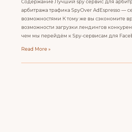
Содержание Лучший spy сервис для арбитр
арбитража трафика SpyOver AdEspresso — 
возможностями К тому же вы сэкономите вр
возможности загрузки лендингов конкурен
чем мы перейдём к Spy-сервисам для Faceb
SPY
Read More »
сервисы
для
арбитража
трафика
и
просмотра
рекламных
креативов